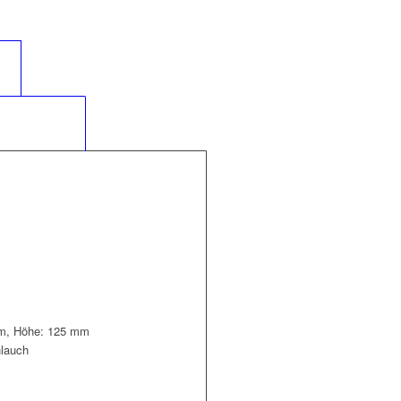
	
liche Informationen					
mm, Höhe: 125 mm
lauch