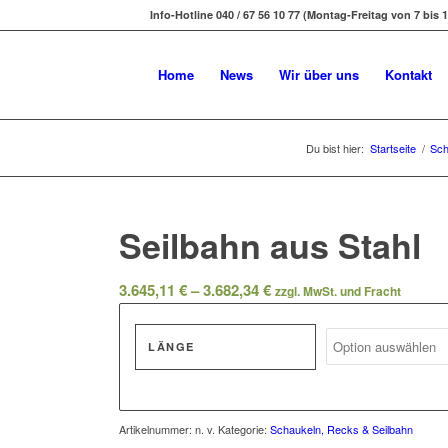
Info-Hotline 040 / 67 56 10 77 (Montag-Freitag von 7 bis 1
Home
News
Wir über uns
Kontakt
Du bist hier:
Startseite
/
Sch
Seilbahn aus Stahl
Preisspanne:
3.645,11
€
–
3.682,34
€
zzgl. MwSt. und Fracht
3.645,11 €
bis
LÄNGE
3.682,34 €
Artikelnummer:
n. v.
Kategorie:
Schaukeln, Recks & Seilbahn