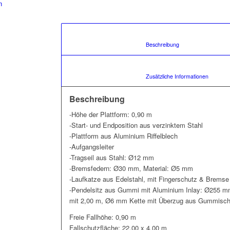
n
						Beschreibung				
						Zusätz
Beschreibung
-Höhe der Plattform: 0,90 m
-Start- und Endposition aus verzinktem Stahl
-Plattform aus Aluminium Riffelblech
-Aufgangsleiter
-Tragseil aus Stahl: Ø12 mm
-Bremsfedern: Ø30 mm, Material: Ø5 mm
-Laufkatze aus Edelstahl, mit Fingerschutz & Bremse
-Pendelsitz aus Gummi mit Aluminium Inlay: Ø255 
mit 2,00 m, Ø6 mm Kette mit Überzug aus Gummisch
Freie Fallhöhe: 0,90 m
Fallschutzfläche: 22,00 x 4,00 m