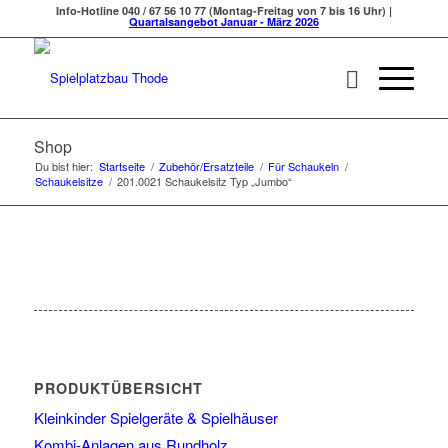
Info-Hotline 040 / 67 56 10 77 (Montag-Freitag von 7 bis 16 Uhr) |
Quartalsangebot Januar - März 2026
Shop
Du bist hier:
Startseite
/
Zubehör/Ersatzteile
/
Für Schaukeln
/
Schaukelsitze
/
201.0021 Schaukelsitz Typ „Jumbo“
PRODUKTÜBERSICHT
Kleinkinder Spielgeräte & Spielhäuser
Kombi-Anlagen aus Rundholz