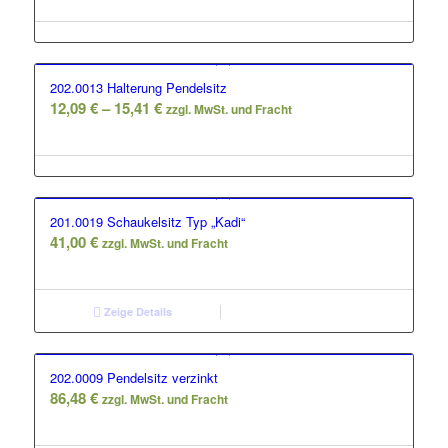
bis
23,00 €
202.0013 Halterung Pendelsitz
Preisspanne:
12,09
€
–
15,41
€
zzgl. MwSt. und Fracht
12,09 €
bis
15,41 €
201.0019 Schaukelsitz Typ „Kadi“
41,00
€
zzgl. MwSt. und Fracht
Zeige Details
202.0009 Pendelsitz verzinkt
86,48
€
zzgl. MwSt. und Fracht