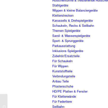
Rutschentürme & freistehende Rutsche
Stahlgeräte
Wippen & kleine Balanciergeräte
Kletterstrecken
Karussells & Drehspielgeräte
Schaukeln, Recks & Seilbahn
Themen Spielgeräte
Sand- & Wasserspielgeräte
Sport- & Sprunggeräte
Parkausstattung
Inklusions Spielgeräte
Zubehör/Ersatzteile
Für Schaukeln
Für Wippen
Kunststoffteile
Verbindungsteile
Anbau Teile
Pfostenschuhe
HD/PE Platten & Fenster
Für Kletterwände
Für Federtiere
Parallel-
Seilbahn