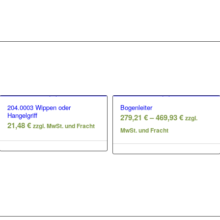
204.0003 Wippen oder
Bogenleiter
Hangelgriff
Preisspan
279,21
€
–
469,93
€
zzgl.
21,48
€
zzgl. MwSt. und Fracht
279,21 €
MwSt. und Fracht
bis
469,93 €