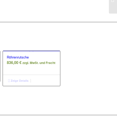
Röhrenrutsche
ne:
836,00
€
zzgl. MwSt. und Fracht
Zeige Details