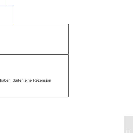
0)					
 haben, dürfen eine Rezension
Rö