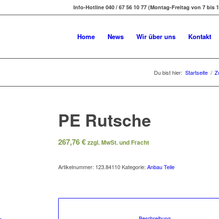
Info-Hotline 040 / 67 56 10 77 (Montag-Freitag von 7 bis 1
Home
News
Wir über uns
Kontakt
Du bist hier:
Startseite
/
Z
PE Rutsche
267,76
€
zzgl. MwSt. und Fracht
Artikelnummer:
123.84110
Kategorie:
Anbau Teile
						Beschreibung				