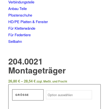
Verbindungsteile
Anbau Teile
Pfostenschuhe
HD/PE Platten & Fenster
Für Kletterwände
Für Federtiere
Seilbahn
204.0021
Montageträger
Preisspanne:
26,80
€
–
28,54
€
zzgl. MwSt. und Fracht
26,80 €
bis
GRÖSSE
28,54 €