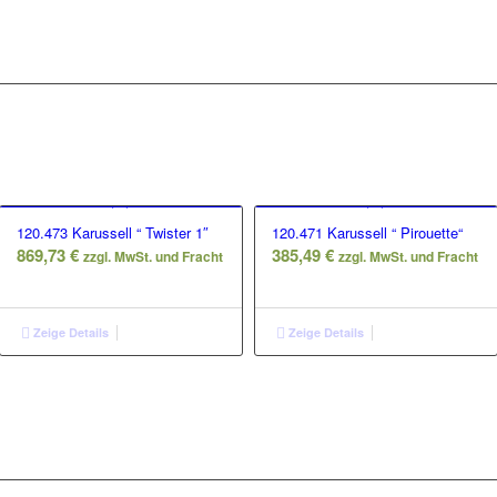
120.473 Karussell “ Twister 1″
120.471 Karussell “ Pirouette“
869,73
€
385,49
€
zzgl. MwSt. und Fracht
zzgl. MwSt. und Fracht
Zeige Details
Zeige Details