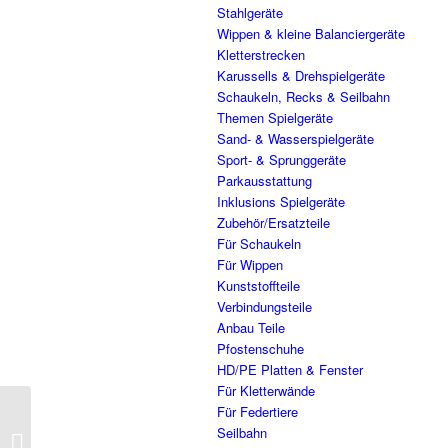
Stahlgeräte
Wippen & kleine Balanciergeräte
Kletterstrecken
Karussells & Drehspielgeräte
Schaukeln, Recks & Seilbahn
Themen Spielgeräte
Sand- & Wasserspielgeräte
Sport- & Sprunggeräte
Parkausstattung
Inklusions Spielgeräte
Zubehör/Ersatzteile
Für Schaukeln
Für Wippen
Kunststoffteile
Verbindungsteile
Anbau Teile
Pfostenschuhe
HD/PE Platten & Fenster
Für Kletterwände
Für Federtiere
Seilbahn
120.461 Karussell 1