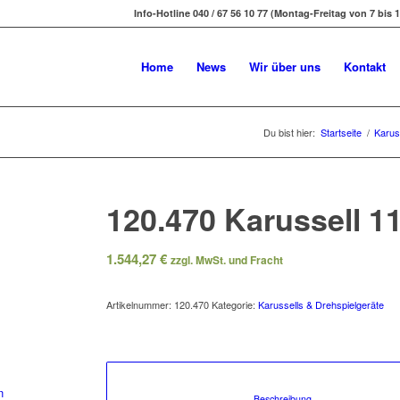
Info-Hotline 040 / 67 56 10 77 (Montag-Freitag von 7 bis 1
Home
News
Wir über uns
Kontakt
Du bist hier:
Startseite
/
Karus
120.470 Karussell 1
1.544,27
€
zzgl. MwSt. und Fracht
Artikelnummer:
120.470
Kategorie:
Karussells & Drehspielgeräte
n
						Beschreibung				