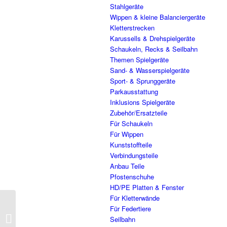
Stahlgeräte
Wippen & kleine Balanciergeräte
Kletterstrecken
Karussells & Drehspielgeräte
Schaukeln, Recks & Seilbahn
Themen Spielgeräte
Sand- & Wasserspielgeräte
Sport- & Sprunggeräte
Parkausstattung
Inklusions Spielgeräte
Zubehör/Ersatzteile
Für Schaukeln
Für Wippen
Kunststoffteile
Verbindungsteile
Anbau Teile
Pfostenschuhe
HD/PE Platten & Fenster
Für Kletterwände
Für Federtiere
201.0094 Kardangelenk
Seilbahn
Set mit Flansch