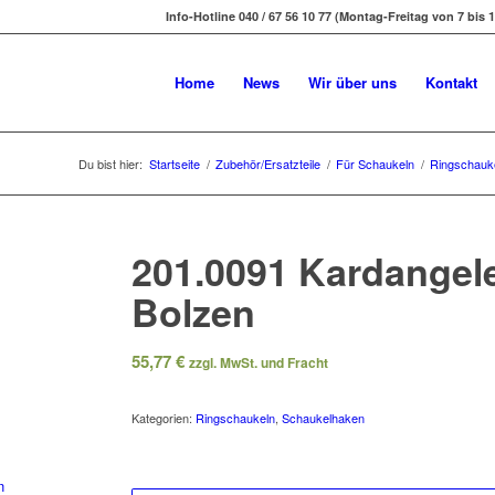
Info-Hotline 040 / 67 56 10 77 (Montag-Freitag von 7 bis 1
Home
News
Wir über uns
Kontakt
Du bist hier:
Startseite
/
Zubehör/Ersatzteile
/
Für Schaukeln
/
Ringschauk
201.0091 Kardangel
Bolzen
55,77
€
zzgl. MwSt. und Fracht
Kategorien:
Ringschaukeln
,
Schaukelhaken
n