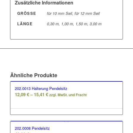
Zusätzliche Informationen
GRÖSSE
für 10 mm Seil, für 12 mm Seil
LÄNGE
0,30 m, 1,00 m, 1,50 m, 3,00 m
Ähnliche Produkte
202.0013 Halterung Pendelsitz
Preisspanne:
12,09
€
–
15,41
€
zzgl. MwSt. und Fracht
12,09 €
bis
15,41 €
202.0008 Pendelsitz