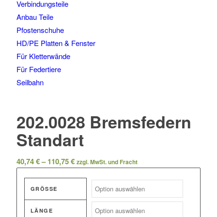
Verbindungsteile
Anbau Teile
Pfostenschuhe
HD/PE Platten & Fenster
Für Kletterwände
Für Federtiere
Seilbahn
202.0028 Bremsfedern
Standart
Preisspanne:
40,74
€
–
110,75
€
zzgl. MwSt. und Fracht
40,74 €
bis
GRÖSSE
110,75 €
LÄNGE