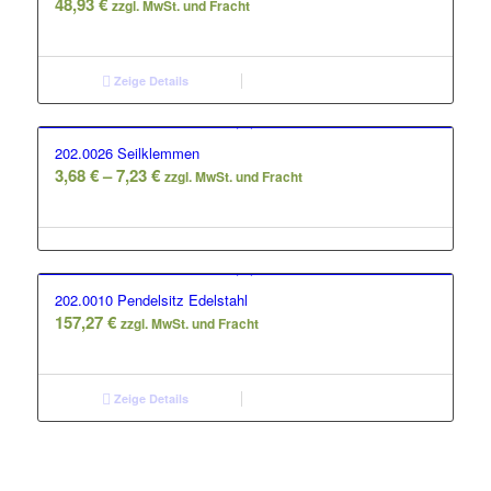
48,93
€
zzgl. MwSt. und Fracht
Zeige Details
202.0026 Seilklemmen
Preisspanne:
3,68
€
–
7,23
€
zzgl. MwSt. und Fracht
3,68 €
bis
7,23 €
202.0010 Pendelsitz Edelstahl
157,27
€
zzgl. MwSt. und Fracht
Zeige Details