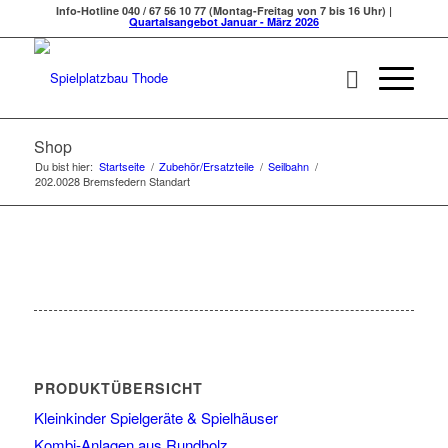
Info-Hotline 040 / 67 56 10 77 (Montag-Freitag von 7 bis 16 Uhr) |
Quartalsangebot Januar - März 2026
Shop
Du bist hier:
Startseite
/
Zubehör/Ersatzteile
/
Seilbahn
/
202.0028 Bremsfedern Standart
PRODUKTÜBERSICHT
Kleinkinder Spielgeräte & Spielhäuser
Kombi-Anlagen aus Rundholz