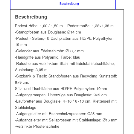
						Beschreibung					
Beschreibung
Podest Höhe: 1,00 / 1,50 m – Podestmaße: 1,38×1,38 m
-Standpfosten aus Douglasie: Ø14 cm
-Podest,- Seiten,- & Dachplatten aus HD/PE Polyethylen:
19 mm
-Geländer aus Edelstahlrohr: Ø33,7 mm
-Handgriffe aus Polyamid, Farbe: blau
-Rutsche aus verzinktem Stahl mit Edelstahlrutschfläche,
Ausladung: 3,05 m
-Sitzbank & Tisch: Standpfosten aus Recycling Kunststoff:
9×9 cm,
Sitz- und Tischfläche aus HD/PE Polyethylen: 19mm
-Aufgangsrampen: Unterzüge aus Douglasie: 9×9 cm
-Laufbretter aus Douglasie: 4×10 / 6×10 cm, Kletterseil mit
Stahleinlage
-Aufgangsleiter mit Eschenholzsprossen: Ø35 mm
-Aufgangsleiter mit Seilsprossen mit Stahleinlage: Ø16 mm
-verzinkte Pfostenschuhe